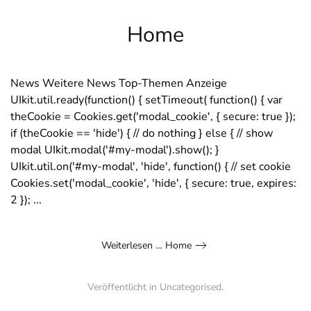
Home
News Weitere News Top-Themen Anzeige
UIkit.util.ready(function() { setTimeout( function() { var
theCookie = Cookies.get('modal_cookie', { secure: true });
if (theCookie == 'hide') { // do nothing } else { // show
modal UIkit.modal('#my-modal').show(); }
UIkit.util.on('#my-modal', 'hide', function() { // set cookie
Cookies.set('modal_cookie', 'hide', { secure: true, expires:
2 }); ...
Weiterlesen … Home
Veröffentlicht in
Uncategorised
.