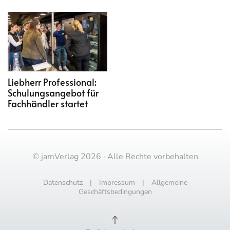
Liebherr Professional:
Schulungsangebot für
Fachhändler startet
© jamVerlag 2026 · Alle Rechte vorbehalten
Datenschutz
|
Impressum
|
Allgemeine
Geschäftsbedingungen