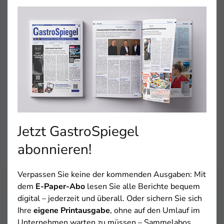
Standort Eschborn bei Frankfurt am Main hat der
Vollsortimenter nun einen Smart-Store des Techn…
Jetzt GastroSpiegel
abonnieren!
Verpassen Sie keine der kommenden Ausgaben: Mit
Alles für den Gast 2026
dem
E-Paper-Abo
lesen Sie alle Berichte bequem
Messewachstum und neue Impulse
digital – jederzeit und überall. Oder sichern Sie sich
GastroSpiegel, 17.07.2026 – Dem Thema „Die Neue
Ihre
eigene Printausgabe
, ohne auf den Umlauf im
Gastlichkeit – KI & Mensch“ will sich die „Alles für den
Unternehmen warten zu müssen – Sammelabos