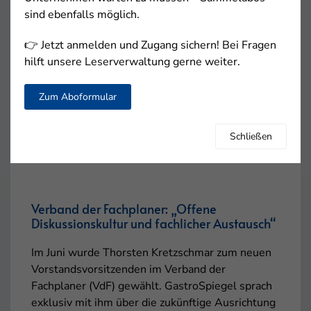
Gast“ von 7. bis 10. November 2026 im Messezentrum
sind ebenfalls möglich.
Salzburg widmen. Dabei bietet Österreichs g…
👉 Jetzt anmelden und Zugang sichern! Bei Fragen
hilft unsere Leserverwaltung gerne weiter.
Weitere News
Zum Aboformular
Top-Themen
Schließen
Verband der Fachplaner: „Offene
Diskussionskultur und fachlicher Austausch“
Im Juni wurde Thorsten Kretzschmar zum neuen
Vorstandsvorsitzenden im Verband der
Fachplaner (VdF) gewählt. GastroSpiegel sprach
exklusiv mit ihm über die zukünftige Ausrichtung