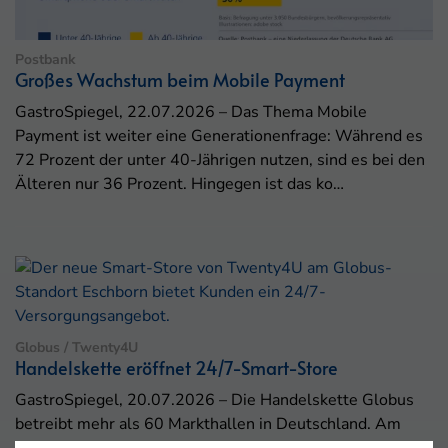
Postbank
Großes Wachstum beim Mobile Payment
GastroSpiegel, 22.07.2026 – Das Thema Mobile
Payment ist weiter eine Generationenfrage: Während es
72 Prozent der unter 40-Jährigen nutzen, sind es bei den
Älteren nur 36 Prozent. Hingegen ist das ko…
Globus / Twenty4U
Handelskette eröffnet 24/7-Smart-Store
GastroSpiegel, 20.07.2026 – Die Handelskette Globus
betreibt mehr als 60 Markthallen in Deutschland. Am