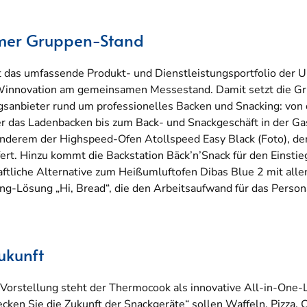
mer Gruppen-Stand
t das umfassende Produkt- und Dienstleistungsportfolio der
Winnovation am gemeinsamen Messestand. Damit setzt die Gr
gsanbieter rund um professionelles Backen und Snacking: von
r das Ladenbacken bis zum Back- und Snackgeschäft in der Ga
anderem der Highspeed-Ofen Atollspeed Easy Black (Foto), der
fert. Hinzu kommt die Backstation Bäck’n’Snack für den Einstie
haftliche Alternative zum Heißumluftofen Dibas Blue 2 mit all
ng-Lösung „Hi, Bread“, die den Arbeitsaufwand für das Personal 
ukunft
orstellung steht der Thermocook als innovative All-in-One-L
ken Sie die Zukunft der Snackgeräte“ sollen Waffeln, Pizza, C