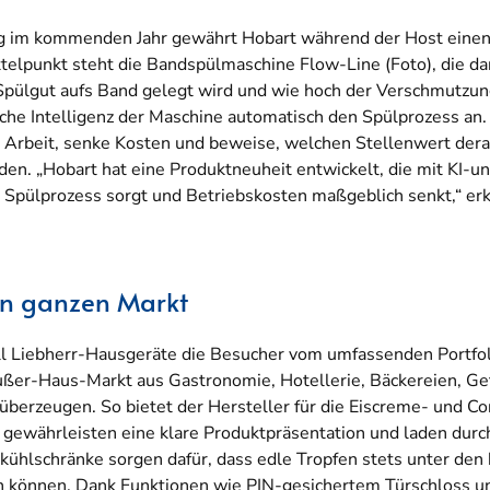
g im kommenden Jahr gewährt Hobart während der Host einen 
telpunkt steht die Bandspülmaschine Flow-Line (Foto), die da
Spülgut aufs Band gelegt wird und wie hoch der Verschmutzun
iche Intelligenz der Maschine automatisch den Spülprozess an.
ie Arbeit, senke Kosten und beweise, welchen Stellenwert dera
. „Hobart hat eine Produktneuheit entwickelt, die mit KI-unt
 Spülprozess sorgt und Betriebskosten maßgeblich senkt,“ er
den ganzen Markt
l Liebherr-Hausgeräte die Besucher vom umfassenden Portfoli
ußer-Haus-Markt aus Gastronomie, Hotellerie, Bäckereien, G
überzeugen. So bietet der Hersteller für die Eiscreme- und 
e gewährleisten eine klare Produktpräsentation und laden durc
kühlschränke sorgen dafür, dass edle Tropfen stets unter den
en können. Dank Funktionen wie PIN-gesichertem Türschloss u