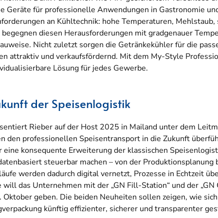
die Geräte für professionelle Anwendungen in Gastronomie und
forderungen an Kühltechnik: hohe Temperaturen, Mehlstaub, s
s begegnen diesen Herausforderungen mit gradgenauer Temper
Bauweise. Nicht zuletzt sorgen die Getränkekühler für die pa
en attraktiv und verkaufsfördernd. Mit dem My-Style Professi
ividualisierbare Lösung für jedes Gewerbe.
Zukunft der Speisenlogistik
sentiert Rieber auf der Host 2025 in Mailand unter dem Lei
n den professionellen Speisentransport in die Zukunft überführ
r eine konsequente Erweiterung der klassischen Speisenlogist
 datenbasiert steuerbar machen – von der Produktionsplanung 
e werden dadurch digital vernetzt, Prozesse in Echtzeit übe
se will das Unternehmen mit der „GN Fill-Station“ und der „GN
. Oktober geben. Die beiden Neuheiten sollen zeigen, wie sic
rpackung künftig effizienter, sicherer und transparenter ges