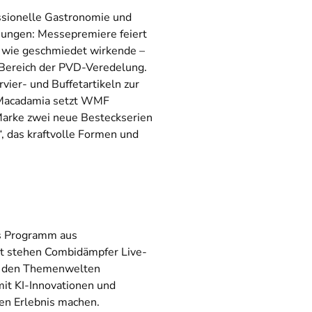
ssionelle Gastronomie und
ösungen: Messepremiere feiert
e – wie geschmiedet wirkende –
m Bereich der PVD-Veredelung.
vier- und Buffetartikeln zur
d Macadamia setzt WMF
Marke zwei neue Besteckserien
“, das kraftvolle Formen und
es Programm aus
kt stehen Combidämpfer Live-
it den Themenwelten
it KI-Innovationen und
en Erlebnis machen.