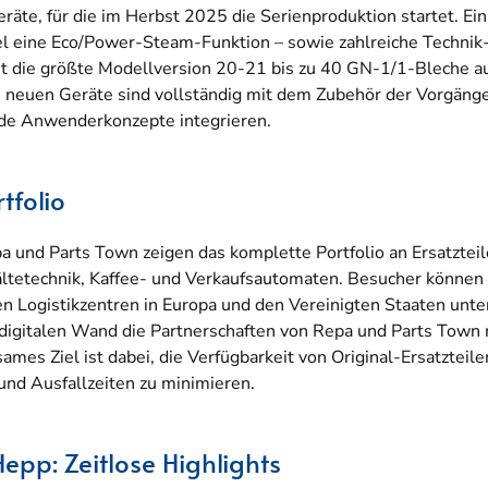
räte, für die im Herbst 2025 die Serienproduktion startet. Ei
l eine Eco/Power-Steam-Funktion – sowie zahlreiche Technik
t die größte Modellversion 20-21 bis zu 40 GN-1/1-Bleche au
le neuen Geräte sind vollständig mit dem Zubehör der Vorgän
ende Anwenderkonzepte integrieren.
tfolio
 und Parts Town zeigen das komplette Portfolio an Ersatztei
ltetechnik, Kaffee- und Verkaufsautomaten. Besucher können
en Logistikzentren in Europa und den Vereinigten Staaten u
 digitalen Wand die Partnerschaften von Repa und Parts Town 
es Ziel ist dabei, die Verfügbarkeit von Original-Ersatzteile
und Ausfallzeiten zu minimieren.
epp: Zeitlose Highlights