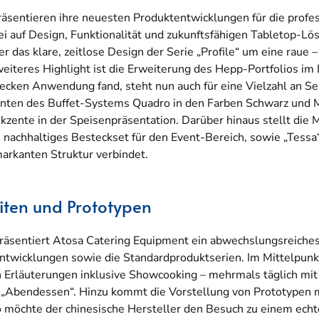
sentieren ihre neuesten Produktentwicklungen für die profe
bei auf Design, Funktionalität und zukunftsfähigen Tabletop-L
 der das klare, zeitlose Design der Serie „Profile“ um eine rau
n weiteres Highlight ist die Erweiterung des Hepp-Portfolios i
ecken Anwendung fand, steht nun auch für eine Vielzahl an Ser
ianten des Buffet-Systems Quadro in den Farben Schwarz un
zente in der Speisenpräsentation. Darüber hinaus stellt die 
, nachhaltiges Besteckset für den Event-Bereich, sowie „Tessa
arkanten Struktur verbindet.
iten und Prototypen
räsentiert Atosa Catering Equipment ein abwechslungsreich
twicklungen sowie die Standardproduktserien. Im Mittelpun
n Erläuterungen inklusive Showcooking – mehrmals täglich m
d „Abendessen“. Hinzu kommt die Vorstellung von Prototypen m
möchte der chinesische Hersteller den Besuch zu einem echt