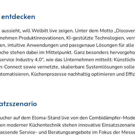
e entdecken
aussieht, will Welbilt live zeigen. Unter dem Motto „Discover
ernehmen Produktinnovationen, KI-gestützte Technologien, ve
n, intuitive Anwendungen und passgenaue Lösungen für alle B
che stehen dabei im Mittelpunkt. Ganz besonders hervorgeho
ervice Industry 4.0“, wie das Unternehmen mitteilt: Künstlich
en-Connect sowie vernetzte, skalierbare Systemlösungen sollen
tomatisieren, Küchenprozesse nachhaltig optimieren und Effiz
satzszenario
sucher auf dem Eloma-Stand live von den Combidämpfer-Model
n moderner Küchentechnik stehen innovative Einsatzszenarien
assende Service- und Beratungsangebote im Fokus der Messep