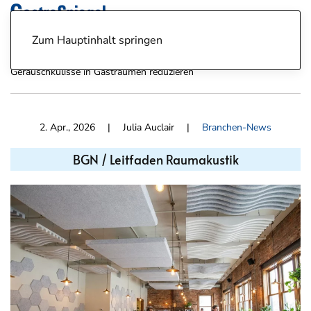
Zum Hauptinhalt springen
News
Branchen-News
BGN / Leitfaden Raumakustik:
Geräuschkulisse in Gasträumen reduzieren
2. Apr., 2026
| Julia Auclair |
Branchen-News
BGN / Leitfaden Raumakustik