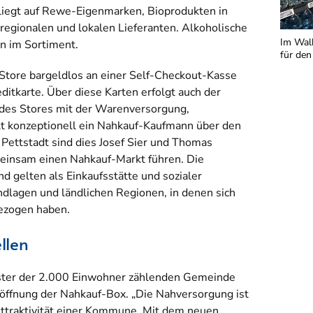
iegt auf Rewe-Eigenmarken, Bioprodukten in
egionalen und lokalen Lieferanten. Alkoholische
Im Walk
n im Sortiment.
für den
Store bargeldlos an einer Self-Checkout-Kasse
ditkarte. Über diese Karten erfolgt auch der
 des Stores mit der Warenversorgung,
lt konzeptionell ein Nahkauf-Kaufmann über den
Pettstadt sind dies Josef Sier und Thomas
meinsam einen Nahkauf-Markt führen. Die
d gelten als Einkaufsstätte und sozialer
andlagen und ländlichen Regionen, in denen sich
ezogen haben.
llen
ister der 2.000 Einwohner zählenden Gemeinde
Eröffnung der Nahkauf-Box. „Die Nahversorgung ist
 Attraktivität einer Kommune. Mit dem neuen