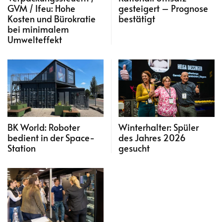
GVM / Ifeu: Hohe
gesteigert – Prognose
Kosten und Bürokratie
bestätigt
bei minimalem
Umwelteffekt
BK World: Roboter
Winterhalter: Spüler
bedient in der Space-
des Jahres 2026
Station
gesucht