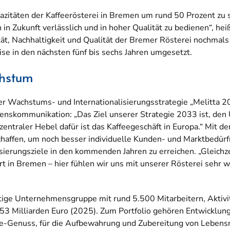
pazitäten der Kaffeerösterei in Bremen um rund 50 Prozent zu
in Zukunft verlässlich und in hoher Qualität zu bedienen“, heiß
lität, Nachhaltigkeit und Qualität der Bremer Rösterei nochmal
ise in den nächsten fünf bis sechs Jahren umgesetzt.
chstum
der Wachstums- und Internationalisierungsstrategie „Melitta 20
enskommunikation: „Das Ziel unserer Strategie 2033 ist, den
entraler Hebel dafür ist das Kaffeegeschäft in Europa.“ Mit d
affen, um noch besser individuelle Kunden- und Marktbedürfn
erungsziele in den kommenden Jahren zu erreichen. „Gleichzeit
 in Bremen – hier fühlen wir uns mit unserer Rösterei sehr wo
 tätige Unternehmensgruppe mit rund 5.500 Mitarbeitern, Aktiv
3 Milliarden Euro (2025). Zum Portfolio gehören Entwicklung
e-Genuss, für die Aufbewahrung und Zubereitung von Lebensm