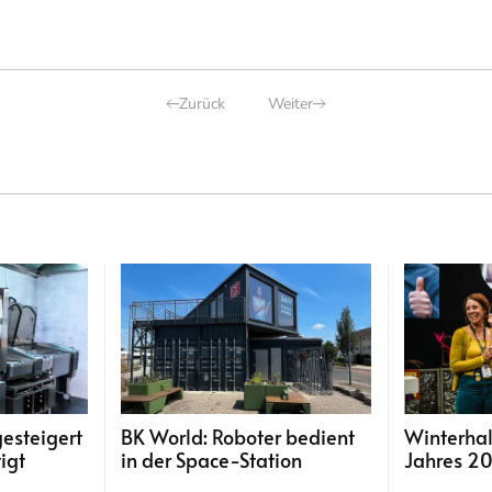
Zurück
Weiter
gesteigert
BK World: Roboter bedient
Winterhal
igt
in der Space-Station
Jahres 2