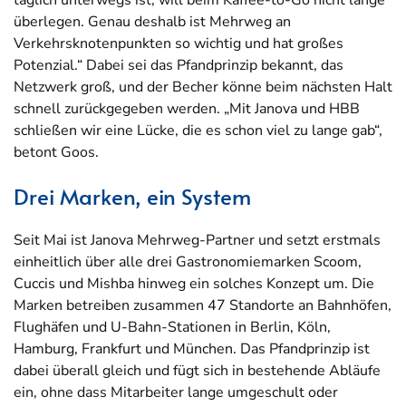
täglich unterwegs ist, will beim Kaffee-to-Go nicht lange
überlegen. Genau deshalb ist Mehrweg an
Verkehrsknotenpunkten so wichtig und hat großes
Potenzial.“ Dabei sei das Pfandprinzip bekannt, das
Netzwerk groß, und der Becher könne beim nächsten Halt
schnell zurückgegeben werden. „Mit Janova und HBB
schließen wir eine Lücke, die es schon viel zu lange gab“,
betont Goos.
Drei Marken, ein System
Seit Mai ist Janova Mehrweg-Partner und setzt erstmals
einheitlich über alle drei Gastronomiemarken Scoom,
Cuccis und Mishba hinweg ein solches Konzept um. Die
Marken betreiben zusammen 47 Standorte an Bahnhöfen,
Flughäfen und U-Bahn-Stationen in Berlin, Köln,
Hamburg, Frankfurt und München. Das Pfandprinzip ist
dabei überall gleich und fügt sich in bestehende Abläufe
ein, ohne dass Mitarbeiter lange umgeschult oder