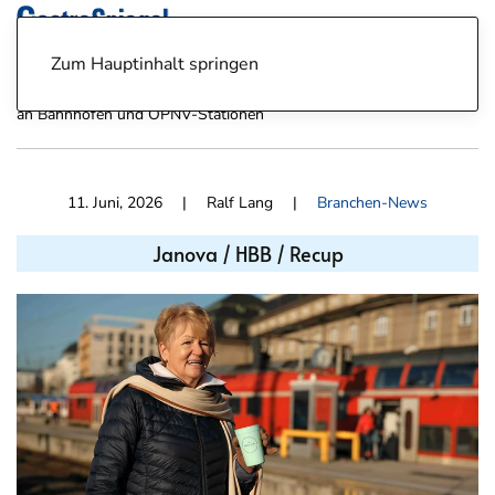
Zum Hauptinhalt springen
News
Branchen-News
Janova / HBB / Recup: Pfandsystem
an Bahnhöfen und ÖPNV-Stationen
11. Juni, 2026
| Ralf Lang |
Branchen-News
Janova / HBB / Recup