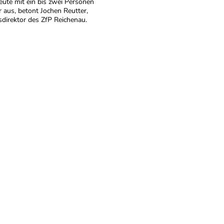
ute mit ein bis zwei Personen
 aus, betont Jochen Reutter,
sdirektor des ZfP Reichenau.