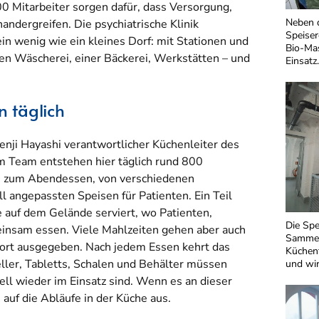
0 Mitarbeiter sorgen dafür, dass Versorgung,
Neben d
andergreifen. Die psychiatrische Klinik
Speise
ein wenig wie ein kleines Dorf: mit Stationen und
Bio-Mas
en Wäscherei, einer Bäckerei, Werkstätten – und
Einsatz.
 täglich
Kenji Hayashi verantwortlicher Küchenleiter des
 Team entstehen hier täglich rund 800
is zum Abendessen, von verschiedenen
ll angepassten Speisen für Patienten. Ein Teil
e auf dem Gelände serviert, wo Patienten,
Die Spe
insam essen. Viele Mahlzeiten gehen aber auch
Sammelt
dort ausgegeben. Nach jedem Essen kehrt das
Küchen
eller, Tabletts, Schalen und Behälter müssen
und wir
ell wieder im Einsatz sind. Wenn es an dieser
h auf die Abläufe in der Küche aus.