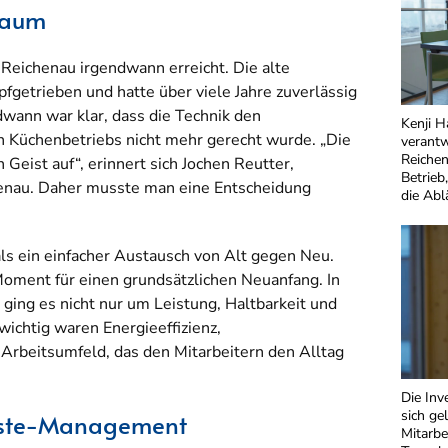
lraum
Reichenau irgendwann erreicht. Die alte
fgetrieben und hatte über viele Jahre zuverlässig
dwann war klar, dass die Technik den
Kenji H
 Küchenbetriebs nicht mehr gerecht wurde. „Die
verantw
Reichen
 Geist auf“, erinnert sich Jochen Reutter,
Betrieb
henau. Daher musste man eine Entscheidung
die Abl
ls ein einfacher Austausch von Alt gegen Neu.
Moment für einen grundsätzlichen Neuanfang. In
 ging es nicht nur um Leistung, Haltbarkeit und
wichtig waren Energieeffizienz,
Arbeitsumfeld, das den Mitarbeitern den Alltag
Die Inv
sich ge
este-Management
Mitarbe