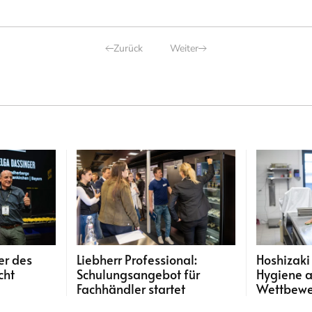
Zurück
Weiter
er des
Liebherr Professional:
Hoshizak
cht
Schulungsangebot für
Hygiene a
Fachhändler startet
Wettbewer