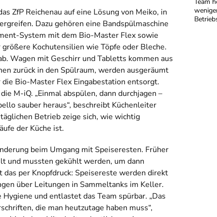
Team he
weniger
das ZfP Reichenau auf eine Lösung von Meiko, in
Betrieb
ergreifen. Dazu gehören eine Bandspülmaschine
ment-System mit dem Bio-Master Flex sowie
 größere Kochutensilien wie Töpfe oder Bleche.
t ab. Wagen mit Geschirr und Tabletts kommen aus
onen zurück in den Spülraum, werden ausgeräumt
r die Bio-Master Flex Eingabestation entsorgt.
 die M-iQ. „Einmal abspülen, dann durchjagen –
llo sauber heraus“, beschreibt Küchenleiter
äglichen Betrieb zeige sich, wie wichtig
äufe der Küche ist.
ränderung beim Umgang mit Speiseresten. Früher
lt und mussten gekühlt werden, um dann
t das per Knopfdruck: Speisereste werden direkt
gen über Leitungen in Sammeltanks im Keller.
e Hygiene und entlastet das Team spürbar. „Das
schriften, die man heutzutage haben muss“,