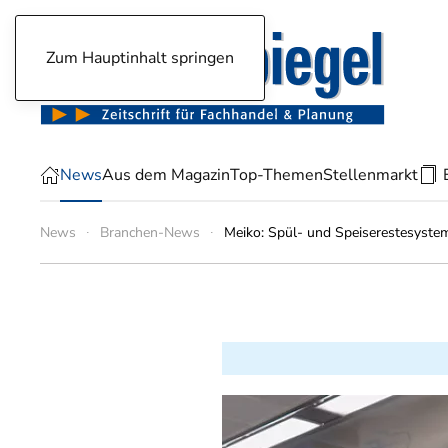
Zum Hauptinhalt springen
News
Aus dem Magazin
Top-Themen
Stellenmarkt
News
Branchen-News
Meiko: Spül- und Speiserestesystem