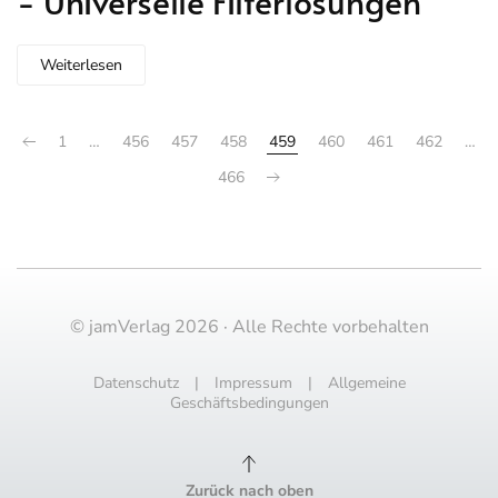
- Universelle Filterlösungen
Weiterlesen
1
…
456
457
458
459
460
461
462
…
466
© jamVerlag 2026 · Alle Rechte vorbehalten
Datenschutz
|
Impressum
|
Allgemeine
Geschäftsbedingungen
Zurück nach oben