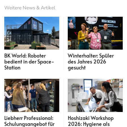
Weitere News & Artikel
BK World: Roboter
Winterhalter: Spüler
bedient in der Space-
des Jahres 2026
Station
gesucht
Liebherr Professional:
Hoshizaki Workshop
Schulungsangebot für
2026: Hygiene als