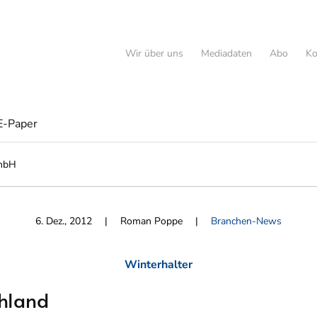
Wir über uns
Mediadaten
Abo
Ko
E-Paper
GmbH
6. Dez., 2012
| Roman Poppe |
Branchen-News
Winterhalter
chland