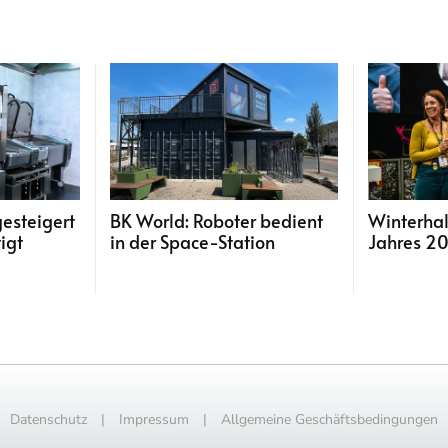
gesteigert
BK World: Roboter bedient
Winterhal
igt
in der Space-Station
Jahres 2
Datenschutz
|
Impressum
|
Allgemeine Geschäftsbedingungen