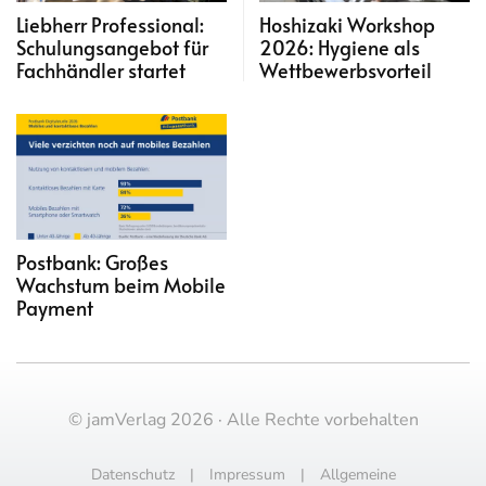
Liebherr Professional:
Hoshizaki Workshop
Schulungsangebot für
2026: Hygiene als
Fachhändler startet
Wettbewerbsvorteil
Postbank: Großes
Wachstum beim Mobile
Payment
© jamVerlag 2026 · Alle Rechte vorbehalten
Datenschutz
|
Impressum
|
Allgemeine