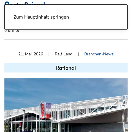
Zum Hauptinhalt springen
News
Branchen-News
Rational: Werksneubau für iVario
eröffnet
21. Mai, 2026
| Ralf Lang |
Branchen-News
Rational