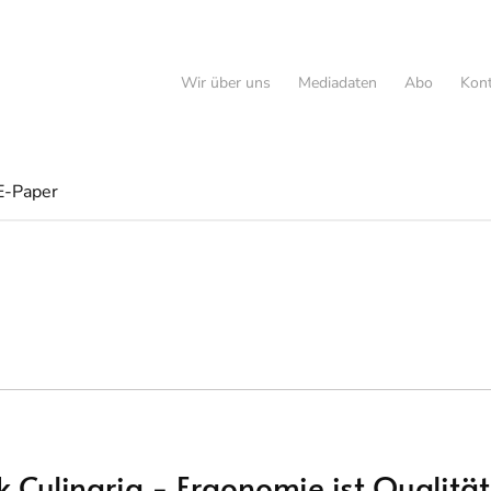
Wir über uns
Mediadaten
Abo
Kont
E-Paper
 Culinaria - Ergonomie ist Qualität